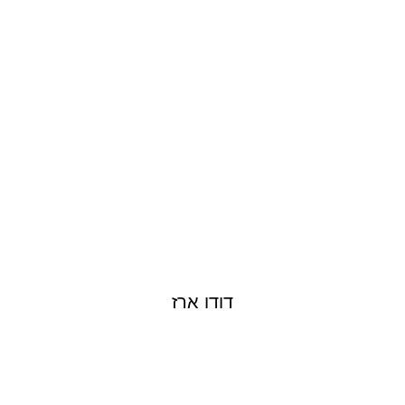
DUDU EREZ
דודו ארז
IDAN NAIDITZ