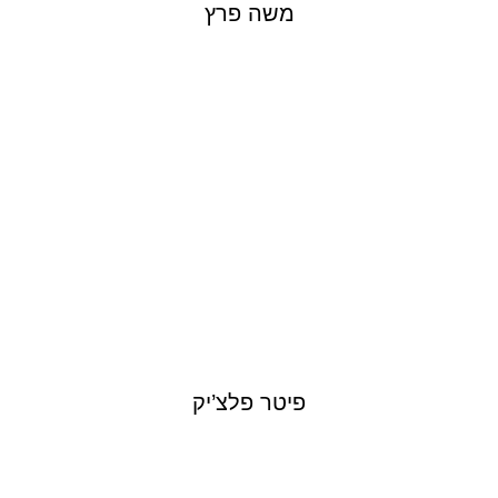
משה פרץ
PETER PALTCHIK
פיטר פלצ’יק
MICHAL YANAI