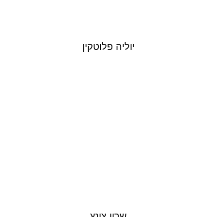
יוליה פלוטקין
SHARON ZUNTZ
שרון צונץ