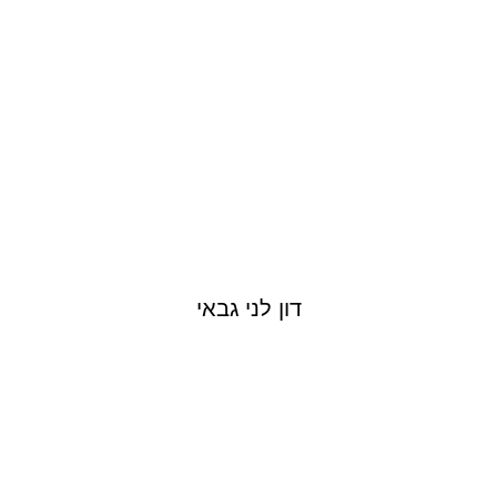
דון לני גבאי
NIMROD HAREL