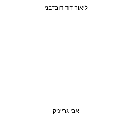
ליאור דוד דובדבני
AVI GRAYINIK
אבי גרייניק
DAWN LANNY GABAY