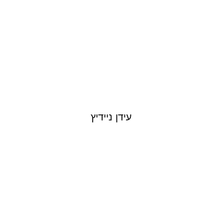
עידן ניידיץ
DORON BARANESS