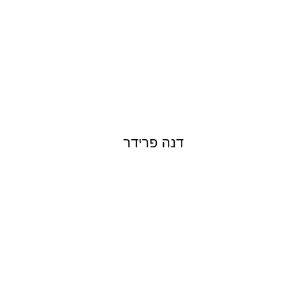
דנה פרידר
NINET TAYEB