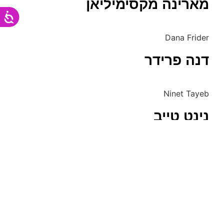
מארינה מקסימיליאן
Dana Frider
דנה פרידר
Ninet Tayeb
נינט טייב
Avihu Pinchasov
אביהו פנחסוב
Moshe Peretz