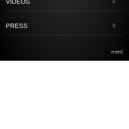
VIDEOS
PRESS
חזרה
R U INTERESTED?
FILL IN YOUR DETAILS AND WE WILL GET BACK TO
YOU SHORTLY