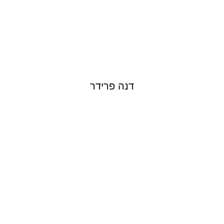
דנה פרידר
NINET TAYEB