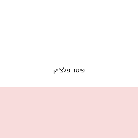
פיטר פלצ’יק