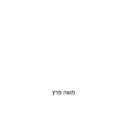
MOSHE PERETZ
משה פרץ
PETER PALTCHIK